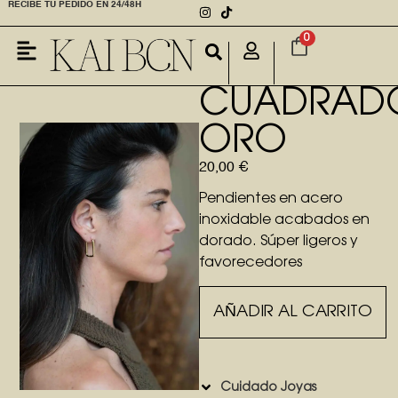
RECIBE TU PEDIDO EN 24/48H
0
NUESTRA HISTORIA
CUADRAD
ORO
20,00
€
Pendientes en acero
inoxidable acabados en
dorado. Súper ligeros y
favorecedores
AÑADIR AL CARRITO
Cuidado Joyas